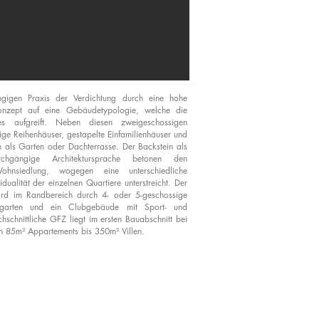
igen Praxis der Verdichtung durch eine hohe
Konzept auf eine Gebäudetypologie, welche die
es aufgreift. Neben diesen zweigeschossigen
ge Reihenhäuser, gestapelte Einfamilienhäuser und
h als Garten oder Dachterrasse. Der Backstein als
chgängige Architektursprache betonen den
nsiedlung, wogegen eine unterschiedliche
dualität der einzelnen Quartiere unterstreicht. Der
ird im Randbereich durch 4- oder 5-geschossige
rgarten und ein Clubgebäude mit Sport- und
chschnittliche GFZ liegt im ersten Bauabschnitt bei
 85m² Appartements bis 350m² Villen.