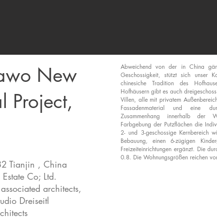
jiawo New
Abweichend von der in China gäng
Geschossigkeit, stützt sich unser 
chinesiche Tradition des Hofhaus
Hofhäusern gibt es auch dreigeschossi
l Project,
Villen, alle mit privatem Außenbereic
Fassadenmaterial und eine dur
Zusammenhang innerhalb der Woh
Farbgebung der Putzflächen die Indivi
2- und 3-geschossige Kernbereich w
Bebauung, einen 6-zügigen Kinde
Freizeiteinrichtungen ergänzt. Die dur
0.8. Die Wohnungsgrößen reichen von
 Tianjin , China
Estate Co; Ltd.
ssociated architects,
udio Dreiseitl
chitects