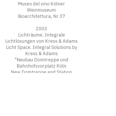
Museo del vino Kölner
Weinmuseum
Bioarchitettura, Nr 37
2003
Lichträume. Integrale
Lichtlösungen von Kress & Adams
Licht Space. Integral Solutions by
Kress & Adams
"Neubau Domtreppe und
Bahnhofsvorplatz Köln
New Domtreppe and Station
Forecourt"
Birkhäuser
2003
Pläne, Projekte, Bauten
"Bahnhofsvorplatz" Neubau
Domtreppe und