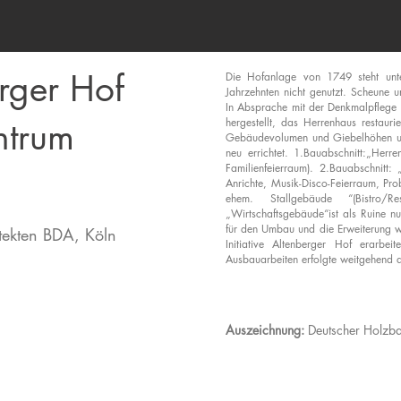
rger Hof
Die Hofanlage von 1749 steht unt
Jahrzehnten nicht genutzt. Scheune 
In Absprache mit der Denkmalpflege
ntrum
hergestellt, das Herrenhaus restaur
Gebäudevolumen und Giebelhöhen u
neu errichtet. 1.Bauabschnitt:„Herre
Familienfeierraum). 2.Bauabschnitt:
Anrichte, Musik-Disco-Feierraum, Pro
ehem. Stallgebäude “(Bistro/Re
„Wirtschaftsgebäude“ist als Ruine n
für den Umbau und die Erweiterung wu
tekten BDA, Köln
Initiative Altenberger Hof erarbe
Ausbauarbeiten erfolgte weitgehend d
Auszeichnung:
Deutscher Holzb