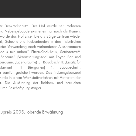
er Denkmalschutz. Der Hof wurde seit mehreren
und Nebengebäude existierten nur noch als Ruinen.
 wurde das Hof-Ensemble als Bürgerzentrum wieder
iert, Scheune und Nebenbauten in den historischen
nter Verwendung noch vorhandener Aussenmauern
nhaus mit Anbau“ (Eltern-Kind-Haus, Seniorentreff,
 „Scheune“ (Veranstaltungssaal mit Foyer, Bar und
beräume, Jugendräume) 3. Bauabschnitt:„Ersatz für
staurant mit Biergarten) 4. Bauabschnitt:
ur baulich gesichert worden. Das Nutzungskonzept
rde in einem Werkstattverfahren mit Vertretern der
itet. Die Ausführung der Rohbau- und baulichen
urch Beschäftigungsträger
aupreis 2005, lobende Erwähnung