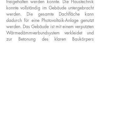
freigehalten werden konnte. Die Haustechnik
konnte vollständig im Gebäude untergebracht
werden. Die gesamte Dachfläche kann
dadurch für eine Photovoltaik-Anlage genutzt
werden. Das Gebäude ist mit einem verputzten
Wärmedämmverbundsystem verkleidet und
zur Betonung des klaren Baukörpers
überwiegend in weiß gestrichen. Eine
großzugige Verglasung nach Norden
ermöglicht zusammen mit den Oberlichtern
eine blendungsfreie, natürliche Belichtung.
Zurück zu Kultur / Bildung
Schaller Architekten Stadtplaner BDA
Cäcilienstraße 48
50667 Köln
+49 221 97 300 90
info@schallerarchitekten.koeln