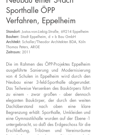
Neubau einer 3-fach
Sporthalle ÖPP
Verfahren, Eppelheim
Standort:
Justus-von-Liebig-Straße, 69214 Eppelheim
Bauherr:
Stadt Eppelheim, d + b Bau GmbH
Architekt:
Schaller/Theodor Architekten BDA, Köln
Thomas Peters, ARGE
Zeitraum:
2011
Die im Rahmen des ÖPP-Projektes Eppelheim
ausgeführte Sa­nie­rung und Modernisierung
von 4 Schulen in Eppelheim wird durch den
Neubau einer 3-feld-Sporthalle abgerundet.
Das Teilweise Versenken des Baukörpers führt
zu einem - zwar gro­ßen - aber dennoch
eleganten Baukörper, der durch den weiten
Dachüberstand nach oben eine klare
Begrenzung erhält. Sporthalle, Umkleiden und
eine Gymnastikhalle wurden auf der Ebene -1
untergebracht, so daß des Erdgeschoss für die
Erschließung, Tribünen und Vereinsräume