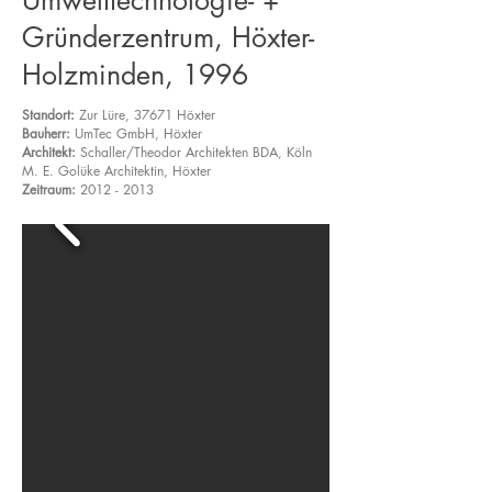
Umwelttechnologie- +
Gründerzentrum, Höxter-
Holzminden, 1996
Standort:
Zur Lüre, 37671 Höxter
Bauherr:
UmTec GmbH, Höxter
Architekt:
Schaller/Theodor Architekten BDA, Köln
M. E. Golüke Architektin, Höxter
Zeitraum:
2012 - 2013