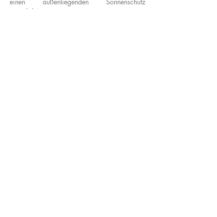
einen außenliegenden Sonnenschutz
gewährleistet.
Zurück zu Kultur / Bildung